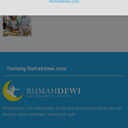
Rumahdewi.com
Tentang Rumahdewi.com
Rumahdewi.com menyajikan berita dan tips properti serta tips-tips
lainnya untuk kehidupan yang lebih baik