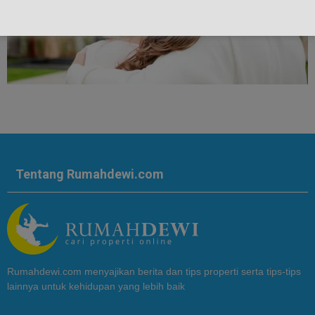
Tentang Rumahdewi.com
Rumahdewi.com menyajikan berita dan tips properti serta tips-tips
lainnya untuk kehidupan yang lebih baik