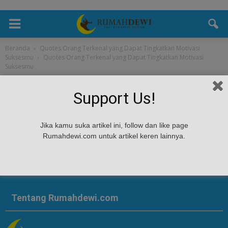
Beranda
Quotes Orang Terkenal yang Dapat Tingkatkan Motivasi
Suksesmu
Quotes Orang Terkenal yang Dapat Tingkatkan Motivasi
Suksesmu
Quotes Orang Terkenal yang Dapat
Support Us!
Tingkatkan Motivasi Suksesmu
Jika kamu suka artikel ini, follow dan like page
Rumahdewi.com untuk artikel keren lainnya.
Tentang Rumahdewi.com