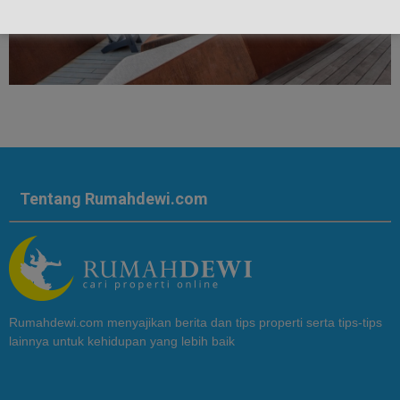
Tentang Rumahdewi.com
Rumahdewi.com menyajikan berita dan tips properti serta tips-tips
lainnya untuk kehidupan yang lebih baik