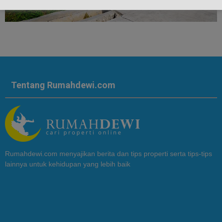
Tentang Rumahdewi.com
Rumahdewi.com menyajikan berita dan tips properti serta tips-tips
lainnya untuk kehidupan yang lebih baik