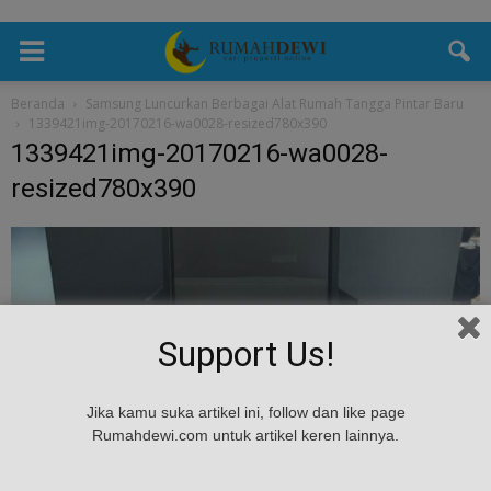
Beranda
Samsung Luncurkan Berbagai Alat Rumah Tangga Pintar Baru
1339421img-20170216-wa0028-resized780x390
1339421img-20170216-wa0028-
resized780x390
Support Us!
Jika kamu suka artikel ini, follow dan like page
Rumahdewi.com untuk artikel keren lainnya.