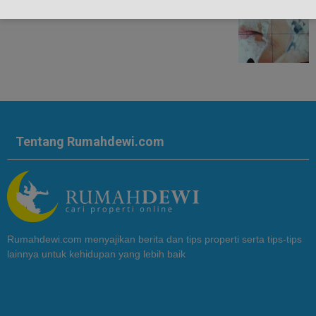
Tentang Rumahdewi.com
Rumahdewi.com menyajikan berita dan tips properti serta tips-tips
lainnya untuk kehidupan yang lebih baik