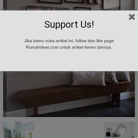
Support Us!
Jika kamu suka artikel ini, follow dan like page
Rumahdewi.com untuk artikel keren lainnya.