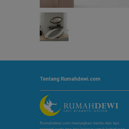
Tentang Rumahdewi.com
Rumahdewi.com menyajikan berita dan tips