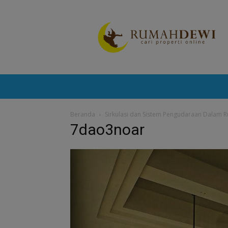
Portal
Berita
Properti
Terkini
Beranda
Sirkulasi dan Sistem Pengudaraan Dalam 
7dao3noar