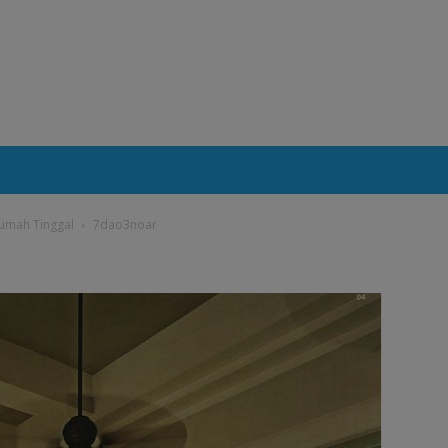
Rumah Tinggal
7dao3noar