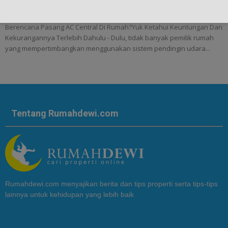
Rumah Dewi
-
July 24, 2024
Berencana Pasang AC Central Di Rumah?Yuk Ketahui Keuntungan Dan
Kekurangannya Terlebih Dahulu - Dulu, tidak banyak pemilik rumah
yang mempertimbangkan menggunakan sistem pendingin udara...
Tentang Rumahdewi.com
Rumahdewi.com menyajikan berita dan tips properti serta tips-tips
lainnya untuk kehidupan yang lebih baik