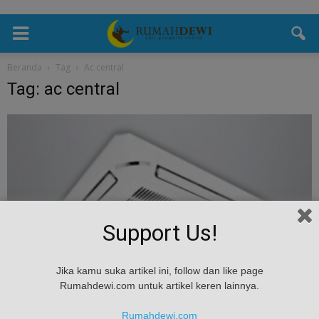
Beranda
Tag
Ac central
Tag: ac central
Support Us!
Gaya Hidup
Jika kamu suka artikel ini, follow dan like page
Berencana Pasang AC Central Di Rumah?Yuk
Rumahdewi.com untuk artikel keren lainnya.
Ketahui Keuntungan Dan Kekurangannya
Terlebih...
Rumahdewi.com