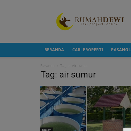
Portal
Berita
Properti
Terkini
BERANDA
CARI PROPERTI
PASANG L
Beranda
Tag
Air sumur
Tag: air sumur
Umum