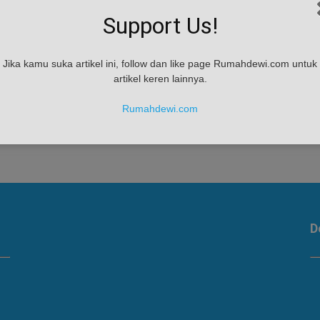
Support Us!
s
Jika kamu suka artikel ini, follow dan like page Rumahdewi.com untuk
artikel keren lainnya.
an
ma
Rumahdewi.com
D