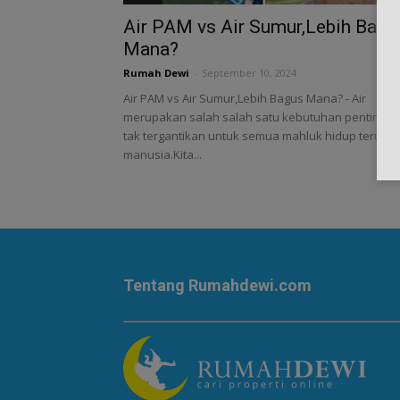
Air PAM vs Air Sumur,Lebih Bagu
Mana?
Rumah Dewi
-
September 10, 2024
Air PAM vs Air Sumur,Lebih Bagus Mana? - Air
merupakan salah salah satu kebutuhan penting d
tak tergantikan untuk semua mahluk hidup teruta
manusia.Kita...
Tentang Rumahdewi.com