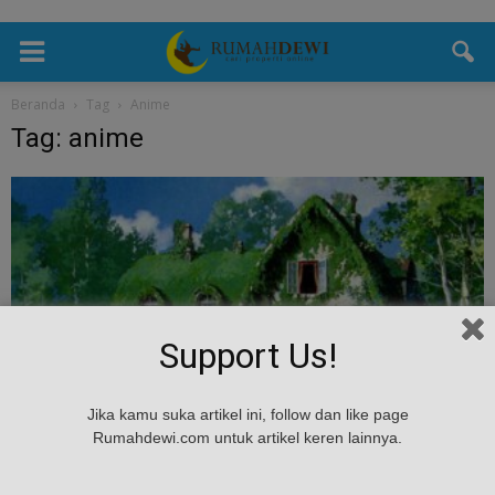
Beranda
Tag
Anime
Tag: anime
Support Us!
Desain
Jika kamu suka artikel ini, follow dan like page
Desain Rumah Ala Anime Jepang, Bikin
Rumahdewi.com untuk artikel keren lainnya.
Rumah kamu Makin Keren
Rumah Dewi
-
October 28, 2024