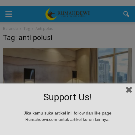
Beranda
Tag
Anti polusi
Tag: anti polusi
Support Us!
Gaya Hidup
Jika kamu suka artikel ini, follow dan like page
Desain Hunian Anti Polusi: Filter Udara &
Rumahdewi.com untuk artikel keren lainnya.
Tanaman untuk Kamar Lebih...
Rumah Dewi
-
July 9, 2025