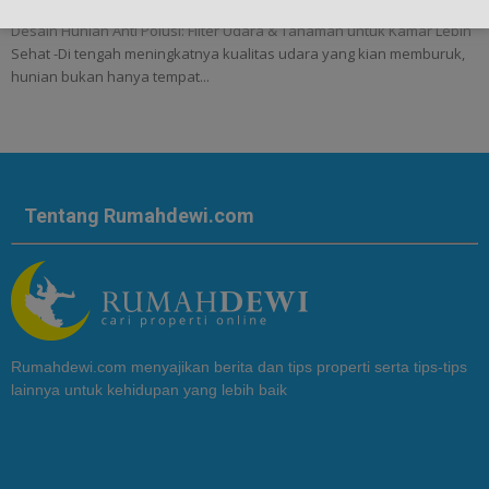
Desain Hunian Anti Polusi: Filter Udara & Tanaman untuk Kamar Lebih
Sehat -Di tengah meningkatnya kualitas udara yang kian memburuk,
hunian bukan hanya tempat...
Tentang Rumahdewi.com
Rumahdewi.com menyajikan berita dan tips properti serta tips-tips
lainnya untuk kehidupan yang lebih baik