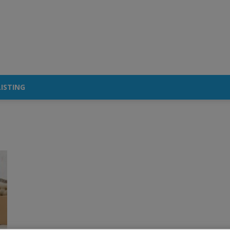
ISTING