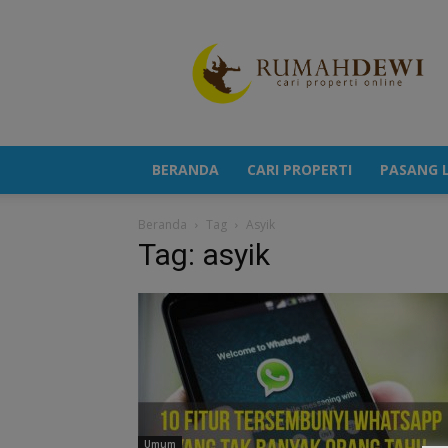
Portal
Berita
Properti
Terkini
BERANDA
CARI PROPERTI
PASANG L
Beranda
Tag
Asyik
Tag: asyik
Umum