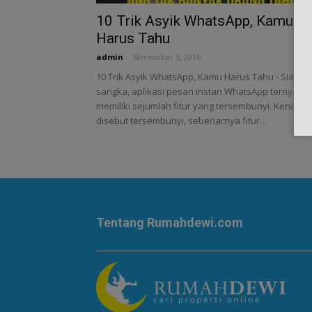
10 Trik Asyik WhatsApp, Kamu
Harus Tahu
admin
-
November 3, 2016
10 Trik Asyik WhatsApp, Kamu Harus Tahu - Siapa
sangka, aplikasi pesan instan WhatsApp ternyata
memiliki sejumlah fitur yang tersembunyi. Kendati
disebut tersembunyi, sebenarnya fitur...
Tentang Rumahdewi.com