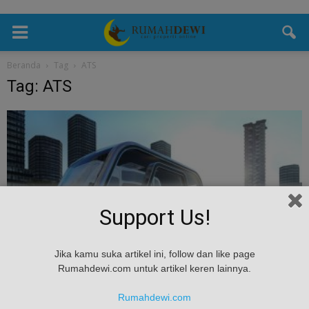
Beranda
Tag
ATS
Tag: ATS
Support Us!
Teknologi
Jika kamu suka artikel ini, follow dan like page
Rumahdewi.com untuk artikel keren lainnya.
Terobosan Baru! Konsep Hotel Bergerak Akan
Jadi Kenyataan!
Rumahdewi.com
admin
-
November 22, 2018