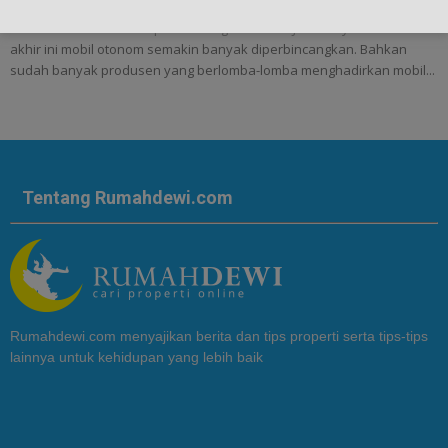
Terobosan Baru! Konsep Hotel Bergerak Akan Jadi Kenyataan! - Akhir-
akhir ini mobil otonom semakin banyak diperbincangkan. Bahkan
sudah banyak produsen yang berlomba-lomba menghadirkan mobil...
Tentang Rumahdewi.com
Rumahdewi.com menyajikan berita dan tips properti serta tips-tips
lainnya untuk kehidupan yang lebih baik