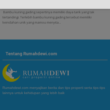
Bambu Kuning Gading: Keindahan Unik dalam Bonsai Hiasan
Bambu kuning gading sepertinya memiliki daya tarik yang tak
tertandingi. Terlebih bambu kuning gading tersebut memiliki
keindahan unik yang mamou menyita...
Tentang Rumahdewi.com
Rumahdewi.com menyajikan berita dan tips properti serta tips-tips
lainnya untuk kehidupan yang lebih baik