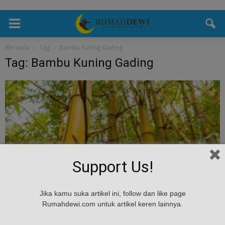
Beranda
Tag
Bambu Kuning Gading
Tag: Bambu Kuning Gading
Support Us!
Unik
Jika kamu suka artikel ini, follow dan like page
Bambu Kuning Gading: Keindahan Unik dalam
Rumahdewi.com untuk artikel keren lainnya.
Bonsai Hiasan
Rumah Dewi
-
April 2, 2024