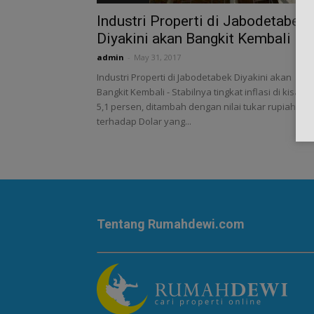
Industri Properti di Jabodetabek
Diyakini akan Bangkit Kembali
admin
-
May 31, 2017
Industri Properti di Jabodetabek Diyakini akan
Bangkit Kembali - Stabilnya tingkat inflasi di kisara
5,1 persen, ditambah dengan nilai tukar rupiah
terhadap Dolar yang...
Tentang Rumahdewi.com