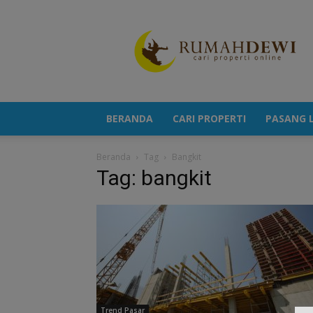
Portal
Berita
Properti
Terkini
BERANDA
CARI PROPERTI
PASANG L
Beranda
Tag
Bangkit
Tag: bangkit
Trend Pasar