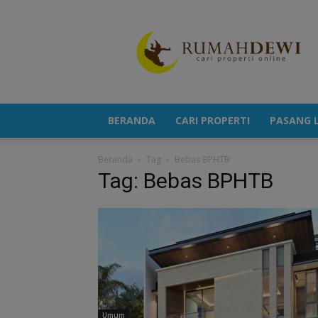
Portal
Berita
Properti
Terkini
BERANDA
CARI PROPERTI
PASANG L
Beranda
Tag
Bebas BPHTB
Tag: Bebas BPHTB
Umum