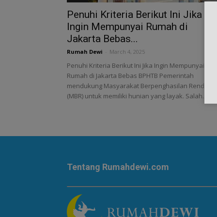
Penuhi Kriteria Berikut Ini Jika
Ingin Mempunyai Rumah di
Jakarta Bebas...
Rumah Dewi
-
March 4, 2025
Penuhi Kriteria Berikut Ini Jika Ingin Mempunyai
Rumah di Jakarta Bebas BPHTB Pemerintah
mendukung Masyarakat Berpenghasilan Rendah
(MBR) untuk memiliki hunian yang layak. Salah...
Tentang Rumahdewi.com