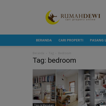
Portal
Berita
Properti
Terkini
BERANDA
CARI PROPERTI
PASANG L
Beranda
Tag
Bedroom
Tag: bedroom
Tips & Masukan