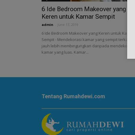
6 Ide Bedroom Makeover yang
Keren untuk Kamar Sempit
admin
-
June 17, 2019
6 Ide Bedroom Makeover yang Keren untuk Kamar
Sempit - Mendekorasi kamar yang sempit terkada
jauh lebih membingungkan daripada mendekorasi
kamar yang luas. Kamar...
Tentang Rumahdewi.com