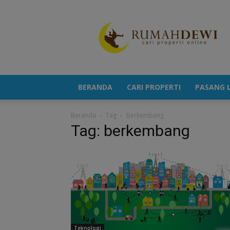
Portal
Berita
Properti
Terkini
BERANDA
CARI PROPERTI
PASANG L
Beranda
Tag
Berkembang
Tag: berkembang
Teknologi