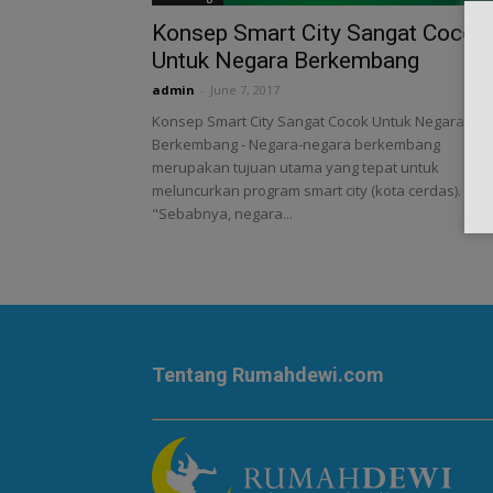
Konsep Smart City Sangat Cocok
Untuk Negara Berkembang
admin
-
June 7, 2017
Konsep Smart City Sangat Cocok Untuk Negara
Berkembang - Negara-negara berkembang
merupakan tujuan utama yang tepat untuk
meluncurkan program smart city (kota cerdas).
"Sebabnya, negara...
Tentang Rumahdewi.com