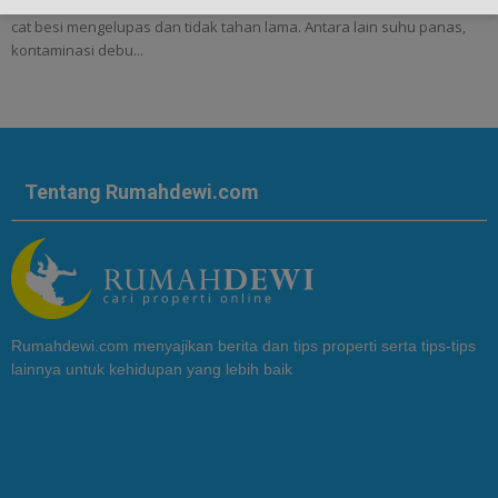
Cara mengecat Besi agar tahan lama - Ada beberapa faktor penyebab
cat besi mengelupas dan tidak tahan lama. Antara lain suhu panas,
kontaminasi debu...
Tentang Rumahdewi.com
Rumahdewi.com menyajikan berita dan tips properti serta tips-tips
lainnya untuk kehidupan yang lebih baik