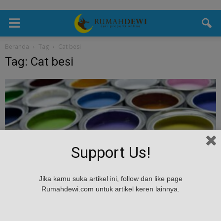
Beranda
Tag
Cat besi
Tag: Cat besi
Support Us!
Jika kamu suka artikel ini, follow dan like page
Desain
Rumahdewi.com untuk artikel keren lainnya.
Cara mengecat Besi agar tahan lama
Rumah Dewi
-
February 12, 2024