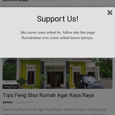
Biar Cepat, Sertifikasi Tanah Disarankan Maksimalkan Teknologi -
Kementerian Agraria dan Tata Ruang/Badan Pertanahan Nasional
Support Us!
(BPN) diminta untuk memperkuat kualitas pelayanan dengan
menambah jumlah...
Jika kamu suka artikel ini, follow dan like page
Rumahdewi.com untuk artikel keren lainnya.
Feng Shui
Tips Feng Shui Rumah Agar Kaya Raya
admin
-
July 26, 2016
Tips Feng Shui Rumah Agar Kaya Raya - Menjadi kaya raya banyak
faktor yang mempengaruhi misalnya bekerja keras, inovatif/cerdas,