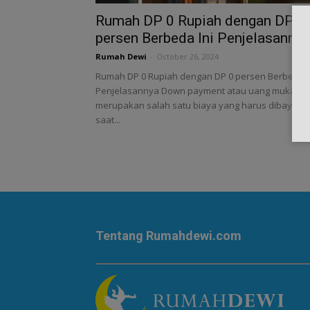
Rumah DP 0 Rupiah dengan DP 0
persen Berbeda Ini Penjelasannya
Rumah Dewi
-
October 26, 2024
Rumah DP 0 Rupiah dengan DP 0 persen Berbeda I
Penjelasannya Down payment atau uang muka
merupakan salah satu biaya yang harus dibayar
saat...
Tentang Rumahdewi.com