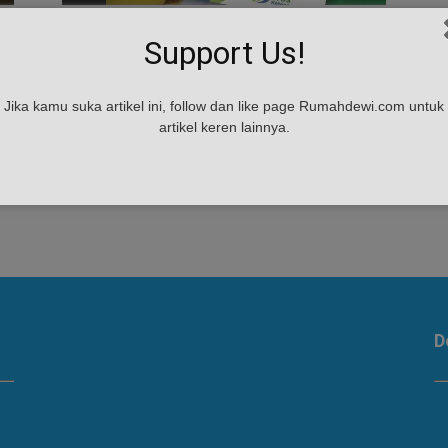
Cicil Rumah Dengan Bunga Rendah
Support Us!
Dari BPJS, Berminat?
admin
-
April 28, 2017
Jika kamu suka artikel ini, follow dan like page Rumahdewi.com untuk
ni
Cicil Rumah Dengan Bunga Rendah Dari BPJS,
artikel keren lainnya.
Berminat? - Program baru dari Badan Penyelenggara
Jaminan Sosial Tenaga Kerja (BPJS-TK) banyak
diminati orang. FP3 (Fasilitas Pembiayaan
Perumahan...
D