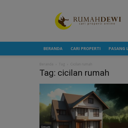
Portal
Berita
Properti
Terkini
BERANDA
CARI PROPERTI
PASANG L
Beranda
Tag
Cicilan rumah
Tag: cicilan rumah
Umum