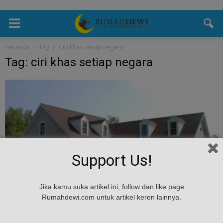
Beranda
Tag
Ciri khas setiap negara
Tag: ciri khas setiap negara
Support Us!
Desain
Jika kamu suka artikel ini, follow dan like page
Ini Alasan Rumah Di Amerika,Kebanyakan
Rumahdewi.com untuk artikel keren lainnya.
Terbuat Dari Kayu
Rumah Dewi
-
November 8, 2024