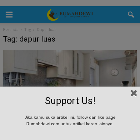
Beranda
Tag
Dapur luas
Tag: dapur luas
Support Us!
Gaya Hidup
Jika kamu suka artikel ini, follow dan like page
Hunian Low Waste: Cara Mudah Menyulap
Rumahdewi.com untuk artikel keren lainnya.
Dapur Anda Jadi Zona Ramah...
Rumah Dewi
-
August 18, 2025