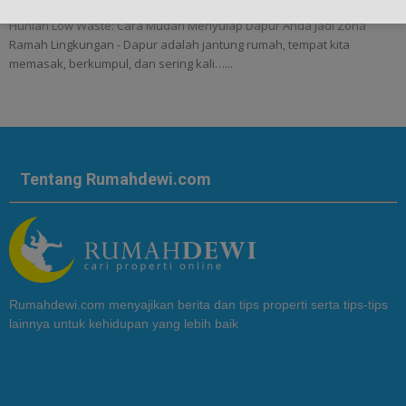
Hunian Low Waste: Cara Mudah Menyulap Dapur Anda Jadi Zona
Ramah Lingkungan - Dapur adalah jantung rumah, tempat kita
memasak, berkumpul, dan sering kali…...
Tentang Rumahdewi.com
Rumahdewi.com menyajikan berita dan tips properti serta tips-tips
lainnya untuk kehidupan yang lebih baik