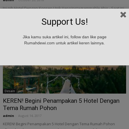
Ini nih Hotel Dengan Konsep Unik Yang Instagrammable Abis - Saat ini
kebanyakan orang memilih hotel tidak berdasarkan fasilitas dan
Support Us!
harga saja. Banyak orang...
Jika kamu suka artikel ini, follow dan like page
Rumahdewi.com untuk artikel keren lainnya.
Desain
KEREN! Begini Penampakan 5 Hotel Dengan
Tema Rumah Pohon
admin
-
August 14, 2017
KEREN! Begini Penampakan 5 Hotel Dengan Tema Rumah Pohon