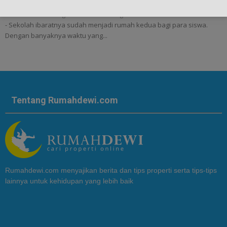
Ini 10 Sekolah Dengan Desain Gedung Keren dan Unik di Dunia
- Sekolah ibaratnya sudah menjadi rumah kedua bagi para siswa.
Dengan banyaknya waktu yang...
Tentang Rumahdewi.com
Rumahdewi.com menyajikan berita dan tips properti serta tips-tips
lainnya untuk kehidupan yang lebih baik