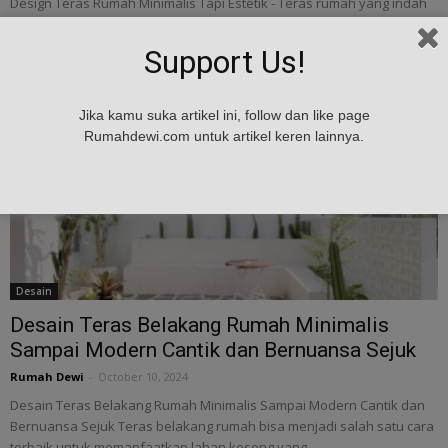
Design Teras Rumah Minimalis Tapi Estetik - Teras rumah yang indah
tidak hanya menjadi tempat untuk bersantai, tetapi juga
mencerminkan karakter dan gaya penghuninya....
Support Us!
Jika kamu suka artikel ini, follow dan like page
Rumahdewi.com untuk artikel keren lainnya.
Desain
Desain Teras Belakang Rumah Minimalis
Sampai Modern Cantik dan Bernuansa Sejuk
Rumah Dewi
-
October 10, 2024
Desain Teras Belakang Rumah Minimalis Sampai Modern Cantik dan
Bernuansa Sejuk Teras belakang rumah bisa menjadi salah satu cara
terbaik untuk memanfaatkan lahan kosong yang...