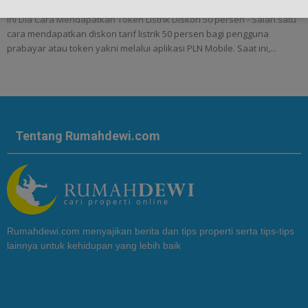
Ini Dia Cara Mendapatkan Token Listrik Diskon 50 persen - Salah satu
cara mendapatkan diskon tarif listrik 50 persen bagi pengguna
prabayar atau token yakni melalui aplikasi PLN Mobile. Saat ini,...
Tentang Rumahdewi.com
Rumahdewi.com menyajikan berita dan tips properti serta tips-tips
lainnya untuk kehidupan yang lebih baik