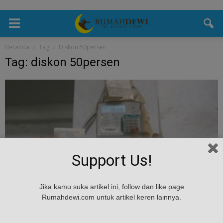
Beranda
Tag
Diskon 50persen
Tag: diskon 50persen
Support Us!
Tips & Masukan
Jika kamu suka artikel ini, follow dan like page
Ini Dia Cara Mendapatkan Token Listrik
Rumahdewi.com untuk artikel keren lainnya.
Diskon 50 persen
Rumah Dewi
-
January 3, 2025