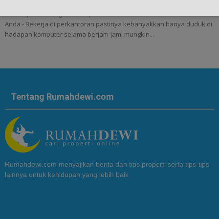
Beberapa Hal Yang Harus Diperhatikan Di Kantor Untuk Kesehatan
Anda - Bekerja di perkantoran pastinya kebanyakkan hanya duduk di
hadapan komputer selama berjam-jam, mungkin...
Tentang Rumahdewi.com
Rumahdewi.com menyajikan berita dan tips properti serta tips-tips
lainnya untuk kehidupan yang lebih baik