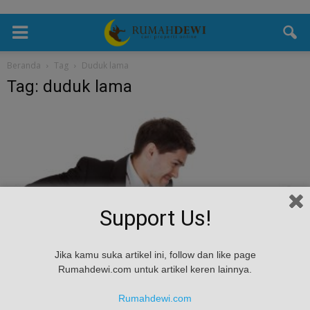
Beranda
Tag
Duduk lama
Tag: duduk lama
Support Us!
kesehatan
Jika kamu suka artikel ini, follow dan like page
Rumahdewi.com untuk artikel keren lainnya.
Beberapa Hal Yang Harus Diperhatikan Di
Kantor Untuk Kesehatan Anda
Rumahdewi.com
admin
-
May 23, 2017