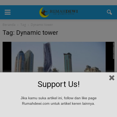
Beranda
Tag
Dynamic tower
Tag: Dynamic tower
Support Us!
Mancanegara
Jika kamu suka artikel ini, follow dan like page
Dynamic Tower, Apartemen Yang Bisa
Rumahdewi.com untuk artikel keren lainnya.
Berputar Dengan Suara
admin
-
February 27, 2017