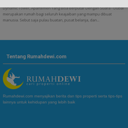
Dynamic Tower, Apartemen Yang Bisa Berputar Dengan Suara - Dubai
merupakan rumah bagi seluruh keajaiban yang mampu dibuat
manusia. Sebut saja pulau buatan, pusat belanja, dan...
Tentang Rumahdewi.com
Rumahdewi.com menyajikan berita dan tips properti serta tips-tips
lainnya untuk kehidupan yang lebih baik