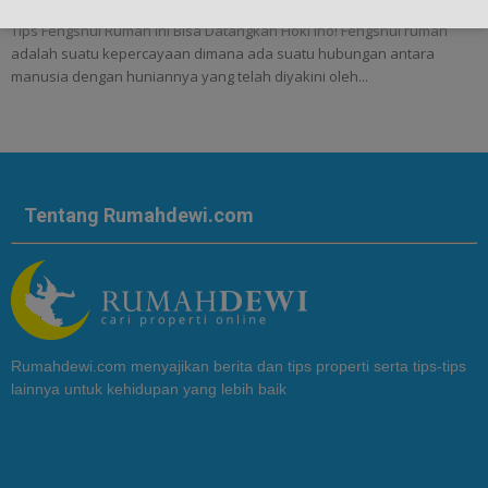
Tips Fengshui Rumah Ini Bisa Datangkan Hoki lho! Fengshui rumah
adalah suatu kepercayaan dimana ada suatu hubungan antara
manusia dengan huniannya yang telah diyakini oleh...
Tentang Rumahdewi.com
Rumahdewi.com menyajikan berita dan tips properti serta tips-tips
lainnya untuk kehidupan yang lebih baik