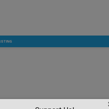
ISTING