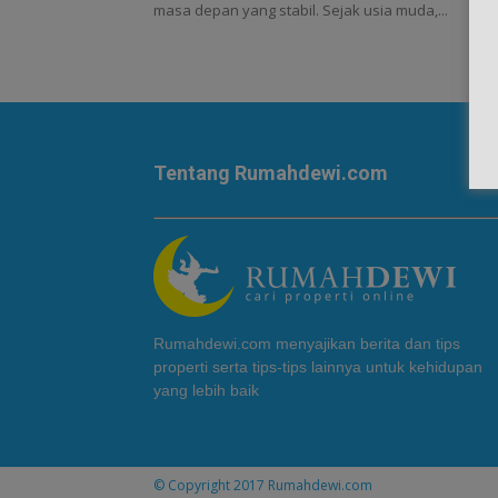
masa depan yang stabil. Sejak usia muda,...
Tentang Rumahdewi.com
Rumahdewi.com menyajikan berita dan tips
properti serta tips-tips lainnya untuk kehidupan
yang lebih baik
© Copyright 2017
Rumahdewi.com