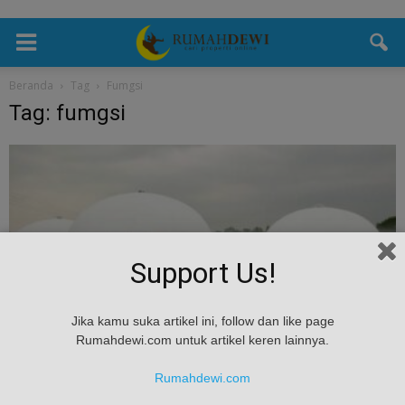
Beranda
Tag
Fumgsi
Tag: fumgsi
Support Us!
Jika kamu suka artikel ini, follow dan like page
Desain
Rumahdewi.com untuk artikel keren lainnya.
Membangun Rumah Anti Gempa Di Indonesia
Rumahdewi.com
Rumah Dewi
-
April 14, 2025