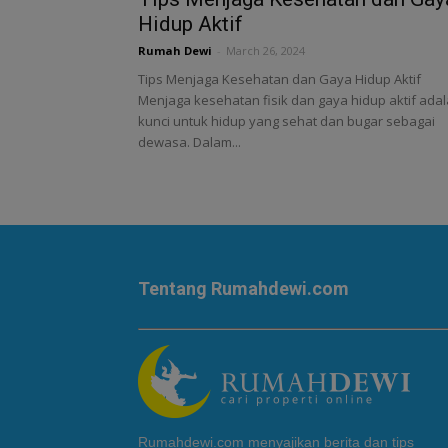
Hidup Aktif
Rumah Dewi
-
March 26, 2024
Tips Menjaga Kesehatan dan Gaya Hidup Aktif
Menjaga kesehatan fisik dan gaya hidup aktif ada
kunci untuk hidup yang sehat dan bugar sebagai
dewasa. Dalam...
Tentang Rumahdewi.com
Rumahdewi.com menyajikan berita dan tips