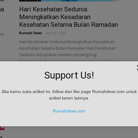
ga
Hari Kesehatan Sedunia
Meningkatkan Kesadaran
Kesehatan Selama Bulan Ramadan
Rumah Dewi
-
April 8, 2024
am
Hari Kesehatan Sedunia Meningkatkan Kesadaran
Kesehatan Selama Bulan Ramadan Hari Kesehatan
Sedunia merupakan momen penting bagi
masyarakat global setiap tahunnya. Hari Kesehatan
Sedunia diperingati setiap...
Support Us!
Jika kamu suka artikel ini, follow dan like page Rumahdewi.com untuk
artikel keren lainnya.
Rumahdewi.com
a