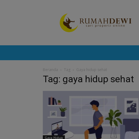
Portal
Berita
Properti
Terkini
Beranda
Tag
Gaya hidup sehat
Tag: gaya hidup sehat
Gaya Hidup