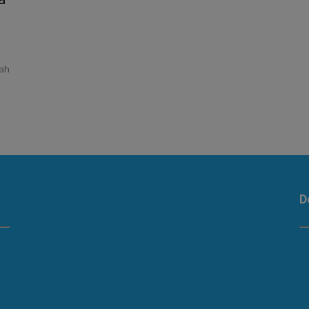
lah
D