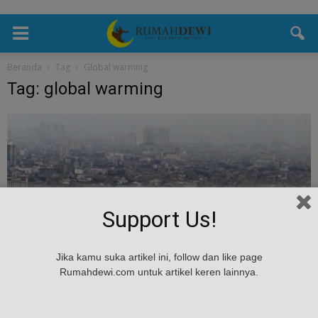
Beranda
Tag
Global warming
Tag: global warming
Support Us!
Jika kamu suka artikel ini, follow dan like page
Umum
Rumahdewi.com untuk artikel keren lainnya.
Berikut 6 Kota Paling Hijau di Indonesia
admin
-
March 17, 2017