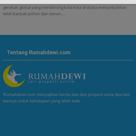
Berikut 6 Kota Paling Hijau di Indonesia - Dewasa ini muncul sebuah
gerakan global yang mendorong kota-kota di dunia menumbuhkan
lebih banyak pohon dan taman....
Tentang Rumahdewi.com
Rumahdewi.com menyajikan berita dan tips properti serta tips-tips
lainnya untuk kehidupan yang lebih baik