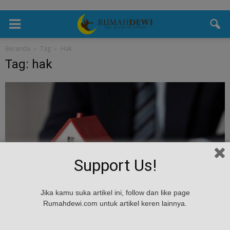
Beranda
Tag
Hak
Tag: hak
Support Us!
Umum
Jika kamu suka artikel ini, follow dan like page
Panduan Hak dan Kewajiban Pemilik Rumah
Rumahdewi.com untuk artikel keren lainnya.
di Kawasan Perumahan atau Apartemen
Rumah Dewi
-
July 3, 2025