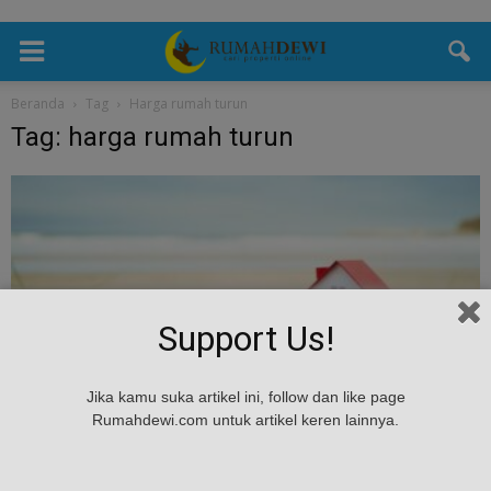
Beranda
Tag
Harga rumah turun
Tag: harga rumah turun
Support Us!
Jika kamu suka artikel ini, follow dan like page
Umum
Rumahdewi.com untuk artikel keren lainnya.
Faktor yang Bikin Harga Jual Rumah Turun
Rumah Dewi
-
July 18, 2024