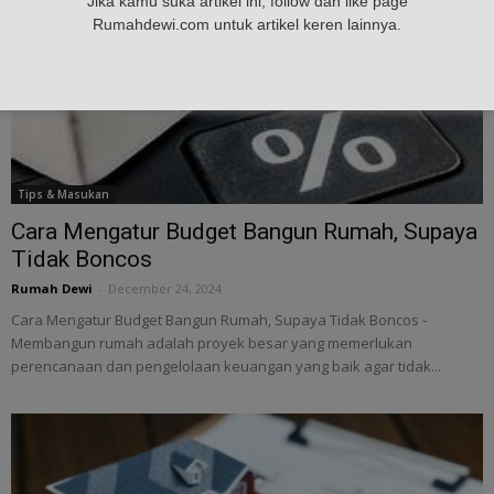
Jika kamu suka artikel ini, follow dan like page
Rumahdewi.com untuk artikel keren lainnya.
Tips & Masukan
Cara Mengatur Budget Bangun Rumah, Supaya
Tidak Boncos
Rumah Dewi
-
December 24, 2024
Cara Mengatur Budget Bangun Rumah, Supaya Tidak Boncos -
Membangun rumah adalah proyek besar yang memerlukan
perencanaan dan pengelolaan keuangan yang baik agar tidak...