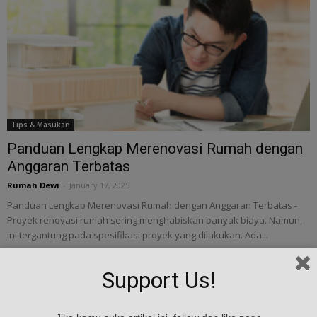
Tips & Masukan
Panduan Lengkap Merenovasi Rumah dengan
Anggaran Terbatas
Rumah Dewi
-
January 17, 2025
Panduan Lengkap Merenovasi Rumah dengan Anggaran Terbatas -
Proyek renovasi rumah sering menghabiskan banyak biaya. Namun,
ini tergantung pada spesifikasi proyek yang dilakukan. Ada...
Support Us!