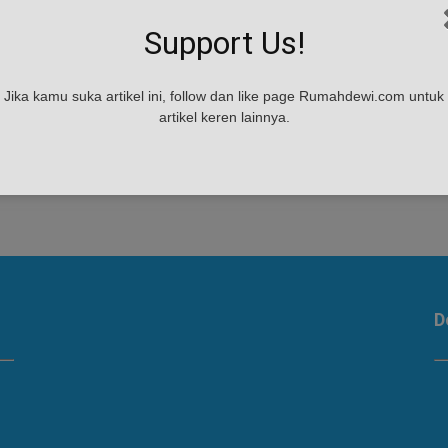
ri
Hoome, Rumah Pintar Inovatif
Support Us!
Buatan Anak Bandung
admin
-
February 2, 2017
Jika kamu suka artikel ini, follow dan like page Rumahdewi.com untuk
Hoome, Rumah Pintar Inovatif Buatan Anak Bandung
artikel keren lainnya.
- Ide rumah pintar terus dikembangkan, seiring kian
populernya konsep internet of things (IoT).
Sekelompok mahasiswa asal Bandung...
D