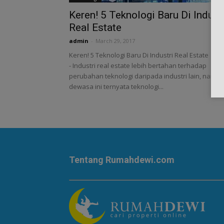
Keren! 5 Teknologi Baru Di Indust
Real Estate
admin
-
March 29, 2017
Keren! 5 Teknologi Baru Di Industri Real Estate
- Industri real estate lebih bertahan terhadap
perubahan teknologi daripada industri lain, namun
dewasa ini ternyata teknologi...
Tentang Rumahdewi.com