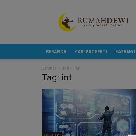
Portal
Berita
Properti
Terkini
BERANDA
CARI PROPERTI
PASANG L
Beranda
Tag
Iot
Tag: iot
Teknologi