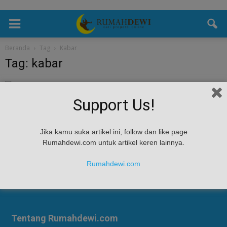
Beranda
Tag
Kabar
Tag: kabar
Trend Pasar
Support Us!
Apa Kabar Properti di Tahun 2023 ?
Rumah Dewi
-
January 12, 2023
Apa Kabar Properti di Tahun 2023 ? - Para pelaku bisinis properti tetap
Jika kamu suka artikel ini, follow dan like page
yakin properti akan ada kabar baik dan tetap akan bertumbuh
Rumahdewi.com untuk artikel keren lainnya.
walaupun...
Rumahdewi.com
Tentang Rumahdewi.com