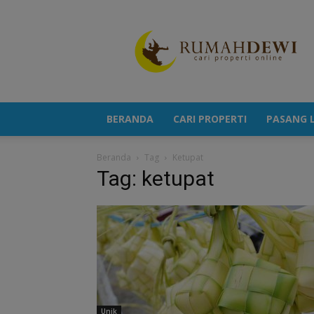
Portal
Berita
Properti
Terkini
BERANDA
CARI PROPERTI
PASANG L
Beranda
Tag
Ketupat
Tag: ketupat
Unik