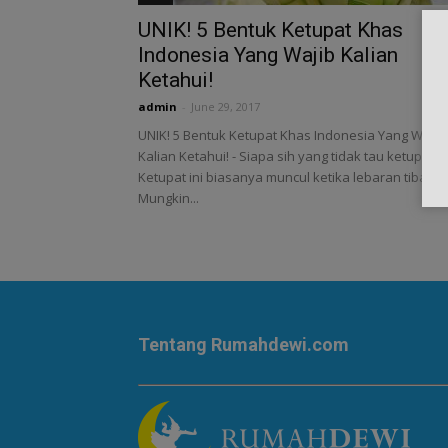
UNIK! 5 Bentuk Ketupat Khas
Indonesia Yang Wajib Kalian
Ketahui!
admin
-
June 29, 2017
UNIK! 5 Bentuk Ketupat Khas Indonesia Yang Wajib
Kalian Ketahui! - Siapa sih yang tidak tau ketupat?
Ketupat ini biasanya muncul ketika lebaran tiba.
Mungkin...
Tentang Rumahdewi.com