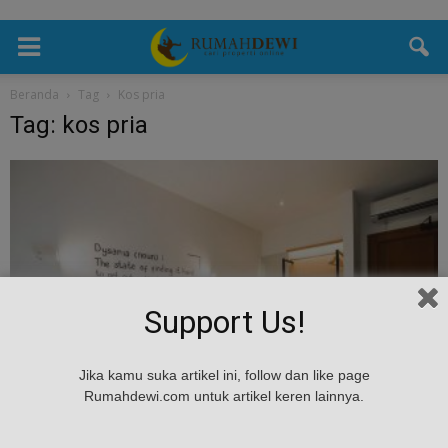
Beranda
Tag
Kos pria
Tag: kos pria
Support Us!
Desain
Jika kamu suka artikel ini, follow dan like page
Tips Mendekorasi Kamar Kos Pria Yang Bisa
Rumahdewi.com untuk artikel keren lainnya.
Jadi Inspirasi
admin
-
March 1, 2019