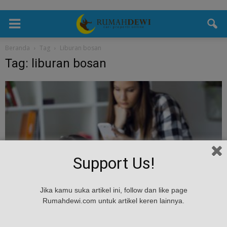
Beranda
Tag
Liburan bosan
Tag: liburan bosan
Support Us!
Tips & Masukan
Jika kamu suka artikel ini, follow dan like page
Ketika Liburan Merasa Bosan? Yuk Lakukan
Rumahdewi.com untuk artikel keren lainnya.
Hal Ini!
admin
-
June 28, 2017