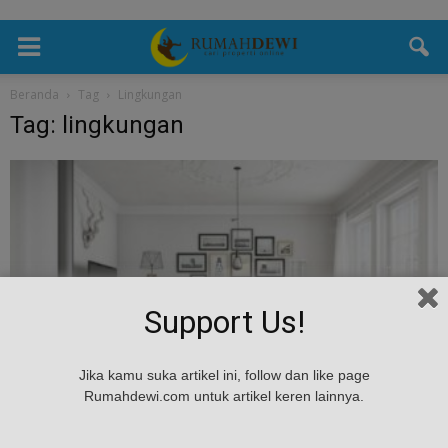
Beranda
Tag
Lingkungan
Tag: lingkungan
Support Us!
Umum
Jika kamu suka artikel ini, follow dan like page
Mengenal Material Rumah yang Tahan Lama
Rumahdewi.com untuk artikel keren lainnya.
dan Ramah Lingkungan
Rumah Dewi
-
March 7, 2025