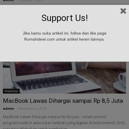
6 Alasan Harga Apple MacBook Lebih Mahal - Bukan hanya iPhone
yang jadi produk andalan Apple. Di ranah PC Apple punya iMac dan
Support Us!
untuk pasar...
Jika kamu suka artikel ini, follow dan like page
Rumahdewi.com untuk artikel keren lainnya.
Investasi
MacBook Lawas Dihargai sampai Rp 8,5 Juta
admin
-
November 3, 2016
MacBook Lawas Dihargai sampai Rp 8,5 Juta - Selain ponsel,
program trade in atau tukar tambah yang digelar di Indocomtech 2016,
juga bsia dilakukan untuk pembelian...