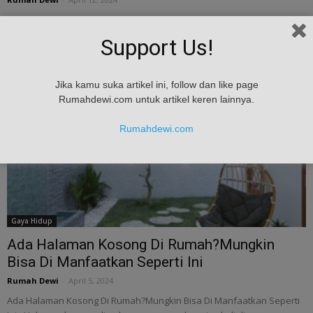
Ada Ruangan Kosong Di Rumah? Manfaatkan Saja - Seringkali
ruangan kosong yang ada di rumah tidak dimanfaatkan dengan baik
Support Us!
dan berakhir terbengkalai atau...
Jika kamu suka artikel ini, follow dan like page
Rumahdewi.com untuk artikel keren lainnya.
Rumahdewi.com
Gaya Hidup
Ada Halaman Kosong Di Rumah?Mungkin
Bisa Di Manfaatkan Seperti Ini
Rumah Dewi
-
April 5, 2024
Ada Halaman Kosong Di Rumah?Mungkin Bisa Di Manfaatkan Seperti