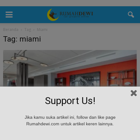
Beranda
Tag
Miami
Tag: miami
Support Us!
Mancanegara
Jika kamu suka artikel ini, follow dan like page
Begini Penampakan Apartemen Mewah Baru
Rumahdewi.com untuk artikel keren lainnya.
Kim Kardashian Seharga 197 Miliar
admin
-
March 22, 2019