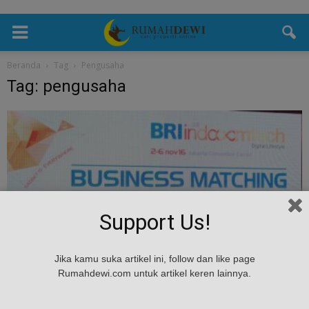
Beranda
Tag
Pengusaha
Tag: pengusaha
Support Us!
Investasi
Jika kamu suka artikel ini, follow dan like page
Pengusaha IT China dan Taiwan Cari Mitra
Rumahdewi.com untuk artikel keren lainnya.
Lokal untuk Jualan Produk...
admin
-
November 3, 2016