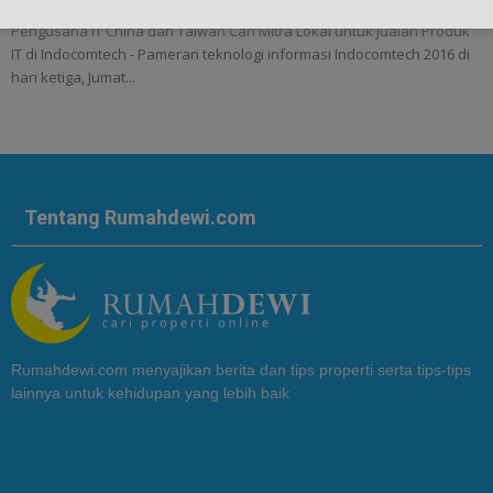
Pengusaha IT China dan Taiwan Cari Mitra Lokal untuk Jualan Produk
IT di Indocomtech - Pameran teknologi informasi Indocomtech 2016 di
hari ketiga, Jumat...
Tentang Rumahdewi.com
Rumahdewi.com menyajikan berita dan tips properti serta tips-tips
lainnya untuk kehidupan yang lebih baik